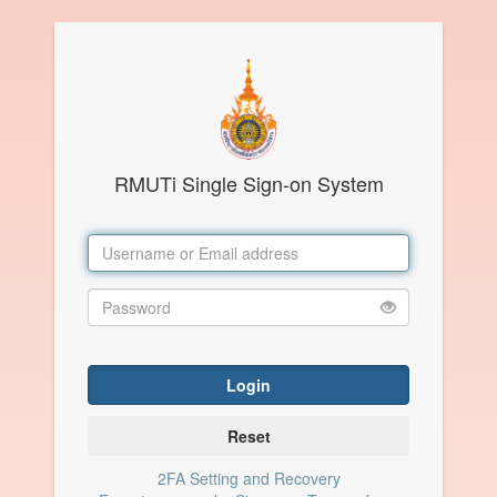
RMUTi Single Sign-on System
Login
Reset
2FA Setting and Recovery